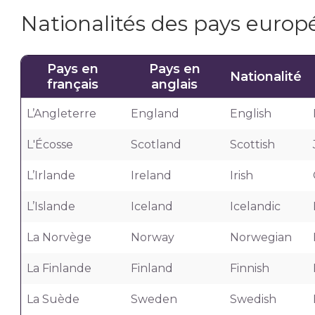
Nationalités des pays europ
Pays en
Pays en
Nationalité
français
anglais
L’Angleterre
England
English
L'Écosse
Scotland
Scottish
L’Irlande
Ireland
Irish
L’Islande
Iceland
Icelandic
La Norvège
Norway
Norwegian
La Finlande
Finland
Finnish
La Suède
Sweden
Swedish