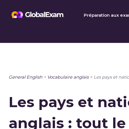
Skip
to
Préparation aux ex
content
General English
>
Vocabulaire anglais
>
Les pays et natio
Les pays et nati
anglais : tout l