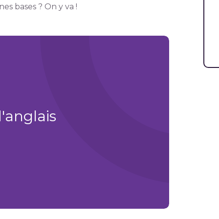
es bases ? On y va !
'anglais