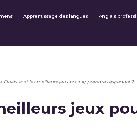
amens
Apprentissage des langues
Anglais profess
>
Quels sont les meilleurs jeux pour apprendre l’espagnol ?
meilleurs jeux p