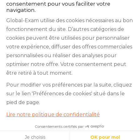
consentement pour vous faciliter votre
navigation.
Global-Exam utilise des cookies nécessaires au bon
fonctionnement du site. D’autres catégories de
Facebook
Twitter
LinkedIn
YouTube
cookies peuvent être utilisées pour personnaliser
votre expérience, diffuser des offres commerciales
personnalisées ou réaliser des analyses pour
optimiser notre offre. Votre consentement peut
être retiré à tout moment.
GlobalExam n’entretient aucun lien avec les
Pour modifier vos préférences par la suite, cliquez
institutions qui gèrent les examens officiels du
sur le lien 'Préférences de cookies' situé dans le
TOEIC®, du Bulats (Linguaskill), du TOEFL IBT®, du
pied de page.
BRIGHT English, de l’IELTS, du TOEFL ITP®, des
Lire notre politique de confidentialité
Cambridge B2 First et C1 Advanced, du TOEIC
Bridge™, du HSK®, du BRIGHT Español, du DELE,
Consentements certifiés par
Je teste mon niveau en 10
minutes !
du DELF, du TCF, du BRIGHT Deutsch et du WiDaF.
Cookies
Je choisis
OK pour moi