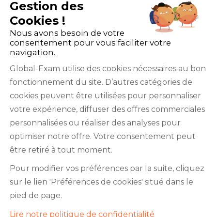
Gestion des
Cookies !
Nous avons besoin de votre
consentement pour vous faciliter votre
navigation.
Global-Exam utilise des cookies nécessaires au bon
fonctionnement du site. D’autres catégories de
Facebook
Twitter
LinkedIn
YouTube
cookies peuvent être utilisées pour personnaliser
votre expérience, diffuser des offres commerciales
personnalisées ou réaliser des analyses pour
optimiser notre offre. Votre consentement peut
être retiré à tout moment.
GlobalExam n’entretient aucun lien avec les
Pour modifier vos préférences par la suite, cliquez
institutions qui gèrent les examens officiels du
sur le lien 'Préférences de cookies' situé dans le
TOEIC®, du Bulats (Linguaskill), du TOEFL IBT®, du
pied de page.
BRIGHT English, de l’IELTS, du TOEFL ITP®, des
Lire notre politique de confidentialité
Cambridge B2 First et C1 Advanced, du TOEIC