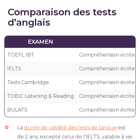
Comparaison des tests
d’anglais
EXAMEN
E
TOEFL IBT
Compréhension écrite et 
IELTS
Compréhension écrite et 
Tests Cambridge
Compréhension écrite et 
TOEIC Listening & Reading
Compréhension écrite et
BULATS
Compréhension écrite et 
La
durée de validité des tests de langue
est
de 2 ans, excepté celui de l’IELTS, valable à vie.