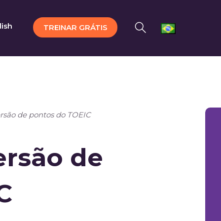
lish
TREINAR GRÁTIS
rsão de pontos do TOEIC
ersão de
C