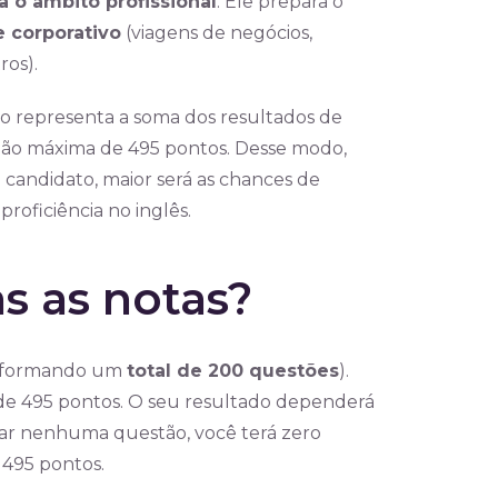
a o âmbito profissional
. Ele prepara o
 corporativo
(viagens de negócios,
ros).
sso representa a soma dos resultados de
ão máxima de 495 pontos. Desse modo,
 candidato, maior será as chances de
roficiência no inglês.
s as notas?
s (formando um
total de 200 questões
).
 495 pontos. O seu resultado dependerá
tar nenhuma questão, você terá zero
 495 pontos.