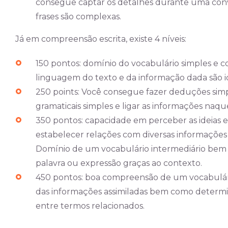
consegue captar os detalhes durante uma con
frases são complexas.
Já em compreensão escrita, existe 4 níveis:
150 pontos: domínio do vocabulário simples e
linguagem do texto e da informação dada são i
250 points: Você consegue fazer deduções simp
gramaticais simples e ligar as informações naque
350 pontos: capacidade em perceber as ideias 
estabelecer relações com diversas informações 
Domínio de um vocabulário intermediário be
palavra ou expressão graças ao contexto.
450 pontos: boa compreensão de um vocabulár
das informações assimiladas bem como determin
entre termos relacionados.