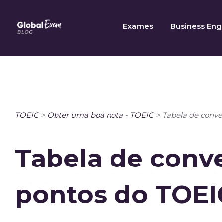
Skip
to
Exames
Business Eng
content
TOEIC
>
Obter uma boa nota - TOEIC
>
Tabela de conve
Tabela de conv
pontos do TOEI