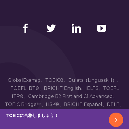
Facebook
Twitter
LinkedIn
YouTube
GlobalExamは、TOEIC®、Bulats（Linguaskill）、
TOEFL IBT®、BRIGHT English、IELTS、TOEFL
ITP®、Cambridge B2 First and C1 Advanced、
TOEIC Bridge™、HSK®、BRIGHT Español、DELE、
DELF、 TCF、 BRIGHT DeutschおよびWiDaFの公式
TOEICに合格しましょう！
試験を実施する機関とは何の関連も持っていません。