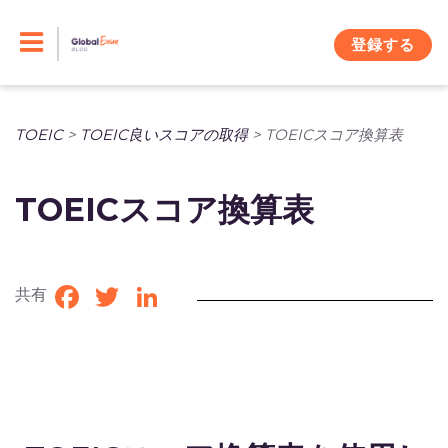
Skip
to
登録する
content
TOEIC
>
TOEIC良いスコアの取得
>
TOEICスコア換算表
TOEICスコア換算表
共有
Facebook
Twitter
LinkedIn