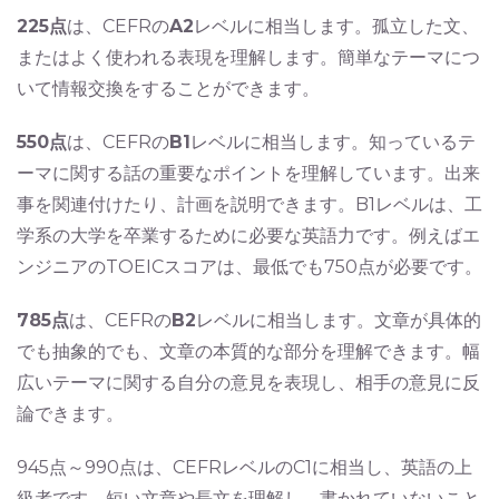
225点
は、CEFRの
A2
レベルに相当します。孤立した文、
またはよく使われる表現を理解します。簡単なテーマにつ
いて情報交換をすることができます。
550点
は、CEFRの
B1
レベルに相当します。知っているテ
ーマに関する話の重要なポイントを理解しています。出来
事を関連付けたり、計画を説明できます。B1レベルは、工
学系の大学を卒業するために必要な英語力です。例えばエ
ンジニアのTOEICスコアは、最低でも750点が必要です。
785点
は、CEFRの
B2
レベルに相当します。文章が具体的
でも抽象的でも、文章の本質的な部分を理解できます。幅
広いテーマに関する自分の意見を表現し、相手の意見に反
論できます。
945点～990点は、CEFRレベルのC1に相当し、英語の上
級者です。短い文章や長文を理解し、書かれていないこと