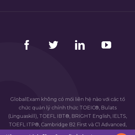
Facebook
Twitter
LinkedIn
YouTube
GlobalExam không có mối liên hệ nào với các tổ
chức quản lý chính thức TOEIC®, Bulats
(Linguaskill), TOEFL IBT®, BRIGHT English, IELTS,
TOEFL ITP®, Cambridge B2 First và C1 Advanced,
TOEIC Bridge ™, HSK®, BRIGHT Español, DELE , Các