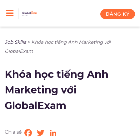
Skip
to
ĐĂNG KÝ
content
Job Skills
>
Khóa học tiếng Anh Marketing với
GlobalExam
Khóa học tiếng Anh
Marketing với
GlobalExam
Chia sẻ
Facebook
Twitter
LinkedIn