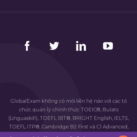
Facebook
Twitter
LinkedIn
YouTube
GlobalExam không có mối liên hệ nào với các tổ
chức quản lý chính thức TOEIC®, Bulats
(Linguaskill), TOEFL IBT®, BRIGHT English, IELTS,
TOEFL ITP®, Cambridge B2 First và C1 Advanced,
TOEIC Bridge ™, HSK®, BRIGHT Español, DELE , Các