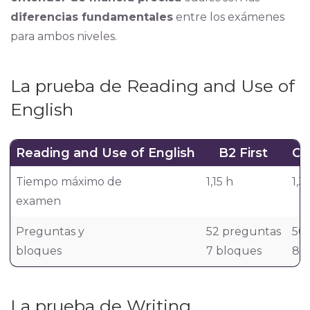
diferencias fundamentales
entre los exámenes
para ambos niveles.
La prueba de Reading and Use of
English
Reading and Use of English
B2 First
C1
Tiempo máximo de
1,15 h
1,3
examen
Preguntas y
52 preguntas
56
bloques
7 bloques
8 
La prueba de Writing