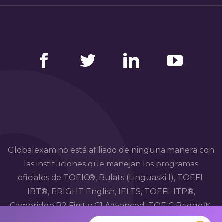
Facebook
Twitter
LinkedIn
YouTube
Globalexam no está afiliado de ninguna manera con
las instituciones que manejan los programas
oficiales de TOEIC®, Bulats (Linguaskill), TOEFL
IBT®, BRIGHT English, IELTS, TOEFL ITP®,
Cambridge B2 First y C1 Advanced, TOEIC Bridge™,
HSK®, BRIGHT Español, DELE, DELF, TCF, BRIGHT