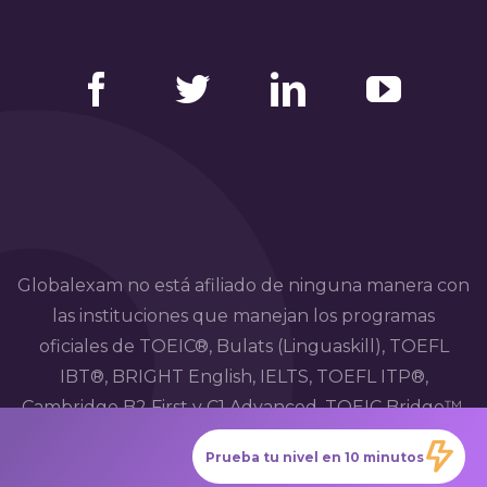
Facebook
Twitter
LinkedIn
YouTube
Globalexam no está afiliado de ninguna manera con
las instituciones que manejan los programas
oficiales de TOEIC®, Bulats (Linguaskill), TOEFL
IBT®, BRIGHT English, IELTS, TOEFL ITP®,
Cambridge B2 First y C1 Advanced, TOEIC Bridge™,
HSK®, BRIGHT Español, DELE, DELF, TCF, BRIGHT
Prueba tu nivel en 10 minutos
Deutsch y WiDaF.