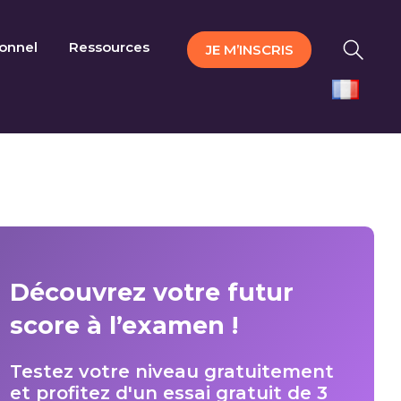
ionnel
Ressources
JE M’INSCRIS
Découvrez votre futur
score à l’examen !
Testez votre niveau gratuitement
et profitez d'un essai gratuit de 3