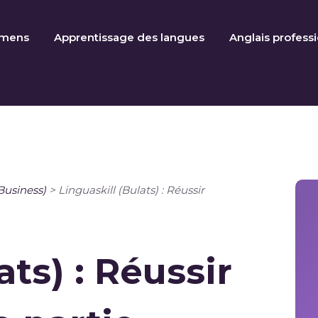
amens
Apprentissage des langues
Anglais profess
Business)
>
Linguaskill (Bulats) : Réussir
ats) : Réussir