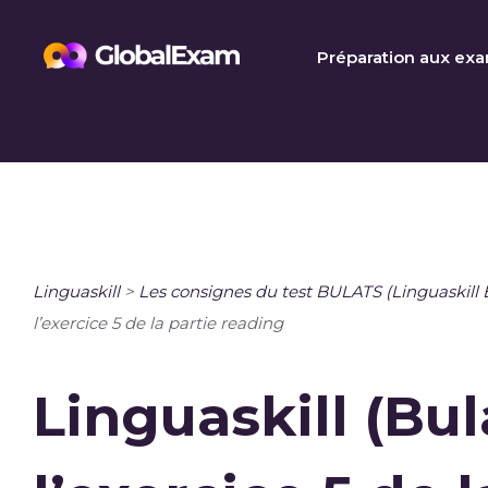
Skip
to
Préparation aux ex
content
Linguaskill
>
Les consignes du test BULATS (Linguaskill 
l’exercice 5 de la partie reading
Linguaskill (Bul