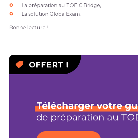
La préparation au TOEIC Bridge,
La solution GlobalExam.
Bonne lecture !
OFFERT !
Télécharger
votre
gu
de préparation au TO