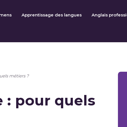
amens
Apprentissage des langues
Anglais profess
uels métiers ?
 : pour quels