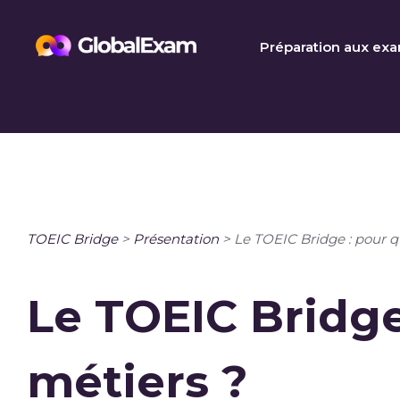
Skip
to
Préparation aux ex
content
TOEIC Bridge
>
Présentation
>
Le TOEIC Bridge : pour q
Le TOEIC Bridge
métiers ?