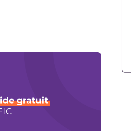
ide
gratuit
EIC