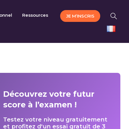
ionnel
Ressources
JE M’INSCRIS
Découvrez votre futur
score à l’examen !
Testez votre niveau gratuitement
et profitez d'un essai gratuit de 3