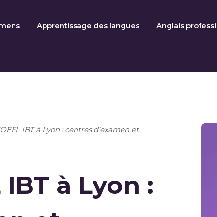
amens
Apprentissage des langues
Anglais profess
TOEFL IBT à Lyon : centres d’examen et
 IBT à Lyon :