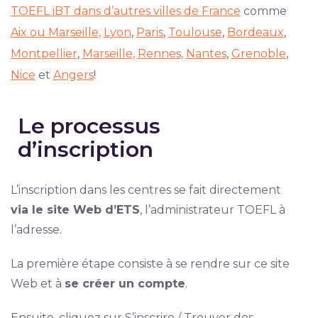
TOEFL iBT dans d’autres villes de France
comme
Aix ou Marseille,
Lyon
,
Paris
,
Toulouse
,
Bordeaux
,
Montpellier
,
Marseille,
Rennes,
Nantes
,
Grenoble
,
Nice
et
Angers
!
Le processus
d’inscription
L’inscription dans les centres se fait directement
via le site Web d’ETS
, l’administrateur TOEFL à
l’adresse.
La première étape consiste à se rendre sur ce site
Web et à
se créer un compte
.
Ensuite, cliquez sur S’inscrire / Trouver des