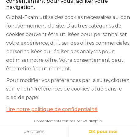
consentement pour vous faciliter votre
navigation.
Global-Exam utilise des cookies nécessaires au bon
fonctionnement du site. D’autres catégories de
Facebook
Twitter
LinkedIn
YouTube
cookies peuvent être utilisées pour personnaliser
votre expérience, diffuser des offres commerciales
personnalisées ou réaliser des analyses pour
optimiser notre offre. Votre consentement peut
être retiré à tout moment.
GlobalExam n’entretient aucun lien avec les
Pour modifier vos préférences par la suite, cliquez
institutions qui gèrent les examens officiels du
sur le lien 'Préférences de cookies' situé dans le
TOEIC®, du Bulats (Linguaskill), du TOEFL IBT®, du
pied de page.
BRIGHT English, de l’IELTS, du TOEFL ITP®, des
Lire notre politique de confidentialité
Cambridge B2 First et C1 Advanced, du TOEIC
Bridge™, du HSK®, du BRIGHT Español, du DELE,
Consentements certifiés par
Je teste mon niveau en 10
minutes !
du DELF, du TCF, du BRIGHT Deutsch et du WiDaF.
Cookies
Je choisis
OK pour moi