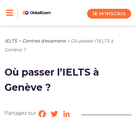
Skip
to
JE M'INSCRIS
content
IELTS
>
Centres d'examens
>
Où passer l’IELTS à
Genève ?
Où passer l’IELTS à
Genève ?
Partagez sur
Facebook
Twitter
LinkedIn