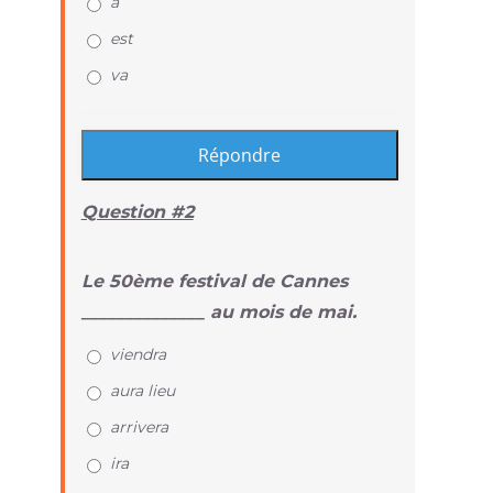
a
est
va
Question #2
Le 50ème festival de Cannes
______________ au mois de mai.
viendra
aura lieu
arrivera
ira