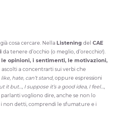
ià cosa cercare. Nella
Listening
del
CAE
i
da tenere d’occhio (o meglio, d’orecchio!).
 le opinioni, i sentimenti, le motivazioni,
o ascolti a concentrarti sui verbi che
like, hate, can’t stand
, oppure espressioni
t but…, I suppose it’s a good idea, I feel…
,
 parlanti vogliono dire, anche se non lo
 i non detti, comprendi le sfumature e i