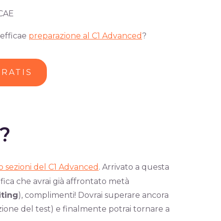
 CAE
’efficae
preparazione al C1 Advanced
?
GRATIS
?
o sezioni del C1 Advanced
. Arrivato a questa
nifica che avrai già affrontato metà
ting
), complimenti! Dovrai superare ancora
zione del test) e finalmente potrai tornare a