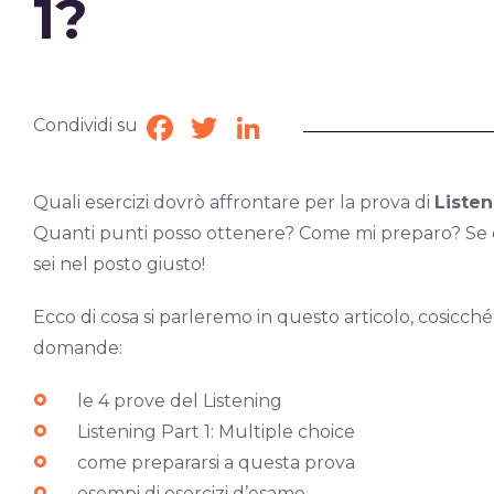
1?
Condividi su
Facebook
Twitter
LinkedIn
Quali esercizi dovrò affrontare per la prova di
Listen
Quanti punti posso ottenere? Come mi preparo? Se c
sei nel posto giusto!
Ecco di cosa si parleremo in questo articolo, cosicché
domande:
le 4 prove del Listening
Listening Part 1: Multiple choice
come prepararsi a questa prova
esempi di esercizi d’esame