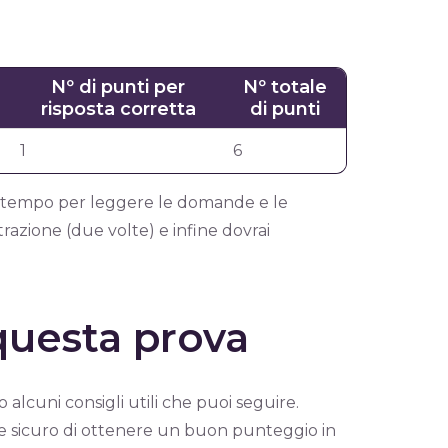
Nº di punti per
Nº totale
risposta corretta
di punti
1
6
’ di tempo per leggere le domande e le
strazione (due volte) e infine dovrai
questa prova
o alcuni consigli utili che puoi seguire.
ere sicuro di ottenere un buon punteggio in