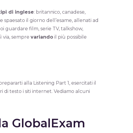
tipi di inglese
: britannico, canadese,
e spaesato il giorno dell’esame, allenati ad
uoi guardare film, serie TV, talkshow,
sì via, sempre
variando
il più possibile
epararti alla Listening Part 1, esercitati il
ri di testo i siti internet. Vediamo alcuni
 da GlobalExam