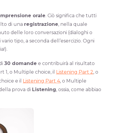
mprensione orale
. Ciò significa che tutti
olto di una
registrazione
, nella quale
nuto delle loro conversazioni (dialoghi o
rio tipo, a seconda dell’esercizio. Ogni
a!).
di
30 domande
e contribuirà al risultato
rt 1, o Multiple choice, il
Listening Part 2
, o
choice e il
Listening Part 4
, o Multiple
della prova di
Listening
, ossia, come abbiao