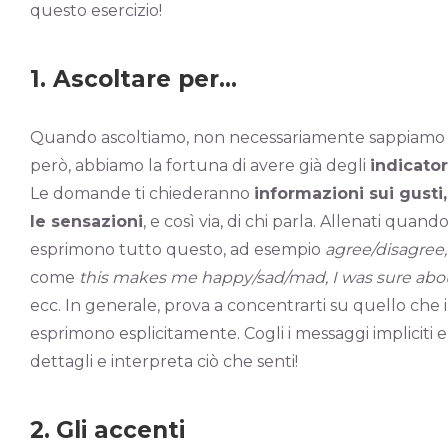
questo esercizio!
1. Ascoltare per…
Quando ascoltiamo, non necessariamente sappiamo g
però, abbiamo la fortuna di avere già degli
indicator
Le domande ti chiederanno
informazioni sui gusti,
le sensazioni
, e così via, di chi parla. Allenati quand
esprimono tutto questo, ad esempio
agree/disagree, 
come
this makes me happy/sad/mad, I was sure about i
ecc. In generale, prova a concentrarti su quello che i
esprimono esplicitamente. Cogli i messaggi impliciti e
dettagli e interpreta ciò che senti!
2.
Gli accenti