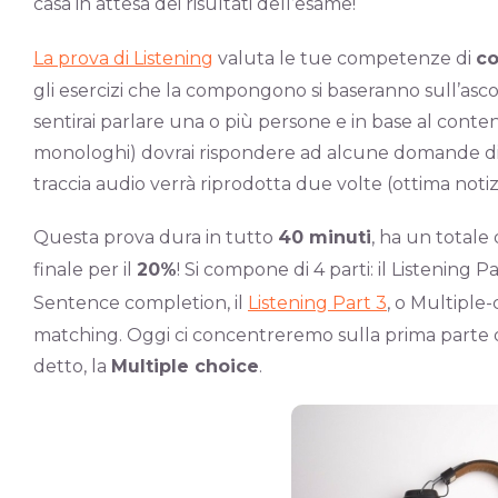
casa in attesa dei risultati dell’esame!
La prova di Listening
valuta le tue competenze di
co
gli esercizi che la compongono si baseranno sull’asc
sentirai parlare una o più persone e in base al conte
monologhi) dovrai rispondere ad alcune domande di va
traccia audio verrà riprodotta due volte (ottima notizi
Questa prova dura in tutto
40 minuti
, ha un totale 
finale per il
20%
! Si compone di 4 parti: il Listening Pa
Sentence completion, il
Listening Part 3
, o Multiple-
matching. Oggi ci concentreremo sulla prima parte 
detto, la
Multiple choice
.