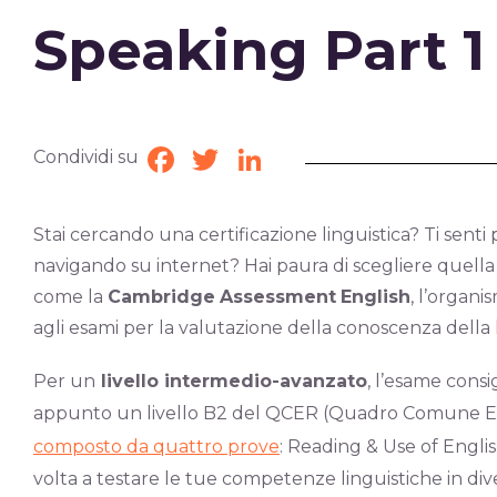
Speaking Part 1 
Condividi su
Facebook
Twitter
LinkedIn
Stai cercando una certificazione linguistica? Ti senti p
navigando su internet? Hai paura di scegliere quella sb
come la
Cambridge
Assessment
English
, l’organ
agli esami per la valutazione della conoscenza della l
Per un
livello intermedio-avanzato
, l’esame consig
appunto un livello B2 del QCER (Quadro Comune Eu
composto da quattro prove
: Reading & Use of Engli
volta a testare le tue competenze linguistiche in di