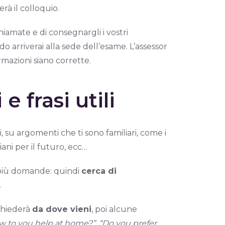
erà il colloquio.
iamate e di consegnargli i vostri
do arriverai alla sede dell’esame. L’assessor
rmazioni siano corrette.
 frasi utili
su argomenti che ti sono familiari, come i
piani per il futuro, ecc…
à più domande: quindi
cerca di
.
 chiederà
da dove vieni
, poi alcune
w to you help at home?”, “Do you prefer