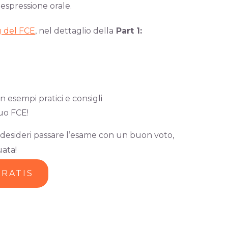
 espressione orale.
g del FCE
, nel dettaglio della
Part 1:
n esempi pratici e consigli
uo FCE!
e desideri passare l’esame con un buon voto,
ata!
GRATIS