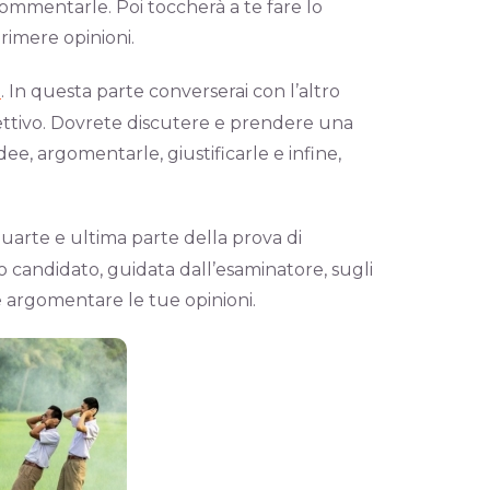
 commentarle. Poi toccherà a te fare lo
primere opinioni.
3
. In questa parte converserai con l’altro
biettivo. Dovrete discutere e prendere una
dee, argomentarle, giustificarle e infine,
quarte e ultima parte della prova di
o candidato, guidata dall’esaminatore, sugli
 e argomentare le tue opinioni.