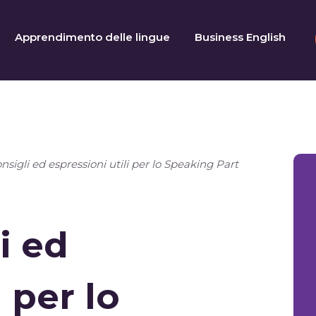
Apprendimento delle lingue
Business English
nsigli ed espressioni utili per lo Speaking Part
i ed
 per lo