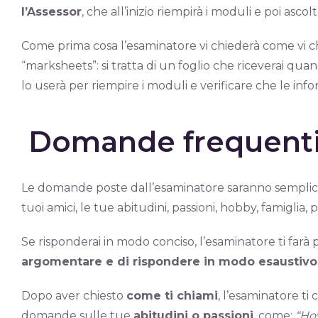
l’Assessor
, che all’inizio riempirà i moduli e poi ascolt
Come prima cosa l’esaminatore vi chiederà come vi ch
“marksheets”: si tratta di un foglio che riceverai quan
lo userà per riempire i moduli e verificare che le info
Domande frequenti e
Le domande poste dall’esaminatore saranno semplici, 
tuoi amici, le tue abitudini, passioni, hobby, famiglia, 
Se risponderai in modo conciso, l’esaminatore ti far
argomentare e di rispondere in modo esaustivo
Dopo aver chiesto
come ti chiami
, l’esaminatore ti
domande sulle tue
abitudini o passioni
, come:
“Ho