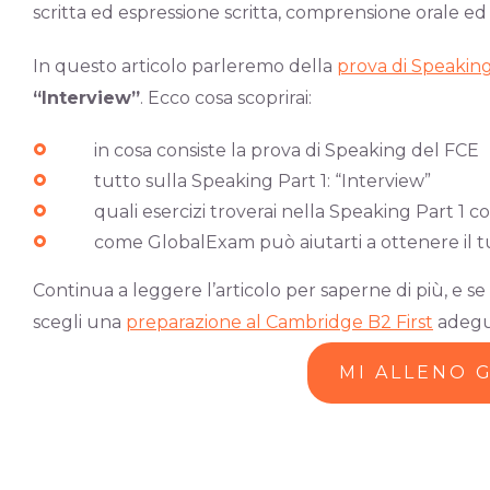
scritta ed espressione scritta, comprensione orale ed
In questo articolo parleremo della
prova di Speakin
“Interview”
. Ecco cosa scoprirai:
in cosa consiste la prova di Speaking del FCE
tutto sulla Speaking Part 1: “Interview”
quali esercizi troverai nella Speaking Part 1 co
come GlobalExam può aiutarti a ottenere il t
Continua a leggere l’articolo per saperne di più, e s
scegli una
preparazione al Cambridge B2 First
adegu
MI ALLENO 