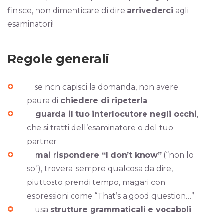
finisce, non dimenticare di dire
arrivederci
agli
esaminatori!
Regole generali
se non capisci la domanda, non avere
paura di
chiedere di ripeterla
guarda il tuo interlocutore negli occhi
,
che si tratti dell’esaminatore o del tuo
partner
mai rispondere “I don’t know”
(“non lo
so”), troverai sempre qualcosa da dire,
piuttosto prendi tempo, magari con
espressioni come “That’s a good question…”
usa
strutture grammaticali e vocaboli