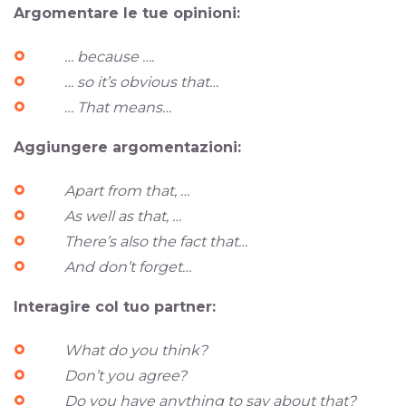
Argomentare le tue opinioni:
… because ….
… so it’s obvious that…
… That means…
Aggiungere argomentazioni:
Apart from that, …
As well as that, …
There’s also the fact that…
And don’t forget…
Interagire col tuo partner:
What do you think?
Don’t you agree?
Do you have anything to say about that?