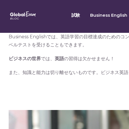
Skip
to
試験
Business English
content
Business Englishでは、英語学習の目標達成のた
ベルテストを受けることもできます。
ビジネスの世界
では、
英語
の習得は欠かせません！
また、知識と能力は切り離せないものです。ビジネス英語