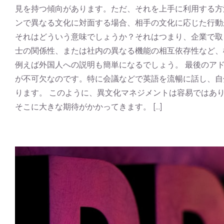
見を持つ傾向があります。ただ、それを上手に利用する方
ンで異なる文化に対面する場合、相手の文化に応じた行動
それはどういう意味でしょうか？それはつまり、企業で取
士の関係性、または社内の異なる機能の相互依存性など、
例えば外国人への説明も簡単になるでしょう。 最後のア
が不可欠なのです。特に会議などで英語を流暢に話し、自
ります。 このように、異文化マネジメントは容易ではあ
そこに大きな期待がかかってきます。 [...]