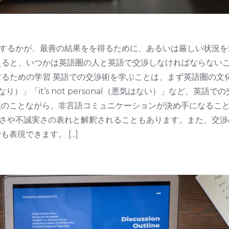
するかが、最善の結果をを得るために、あるいは厳しい状況を
考えると、いつかは英語圏の人と英語で交渉しなければならない
るための学習 英語での交渉術を学ぶことは、まず英語圏の文化モデルを学
金なり）」「it’s not personal（悪気はない）」など
然のことながら、非言語コミュニケーションが決め手になるこ
さや不誠実さの表れと解釈されることもあります。また、交渉
できます。 [...]