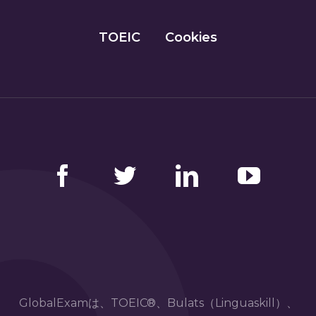
TOEIC
Cookies
Facebook
Twitter
LinkedIn
YouTube
GlobalExamは、TOEIC®、Bulats（Linguaskill）、