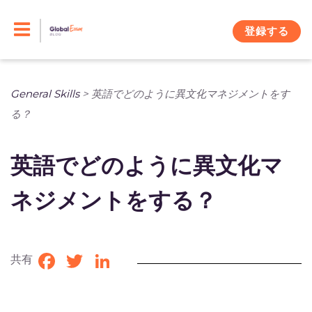
Skip
to
登録する
content
General Skills
>
英語でどのように異文化マネジメントをす
る？
英語でどのように異文化マ
ネジメントをする？
共有
Facebook
Twitter
LinkedIn