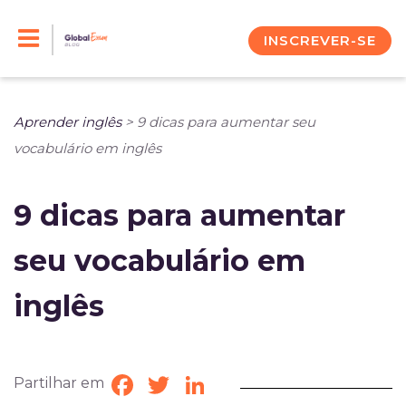
Skip
to
INSCREVER-SE
content
Aprender inglês
>
9 dicas para aumentar seu
vocabulário em inglês
9 dicas para aumentar
seu vocabulário em
inglês
Partilhar em
Facebook
Twitter
LinkedIn