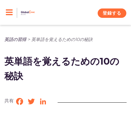
Skip
to
登録する
content
英語の習得
>
英単語を覚えるための10の秘訣
英単語を覚えるための10の
秘訣
共有
Facebook
Twitter
LinkedIn