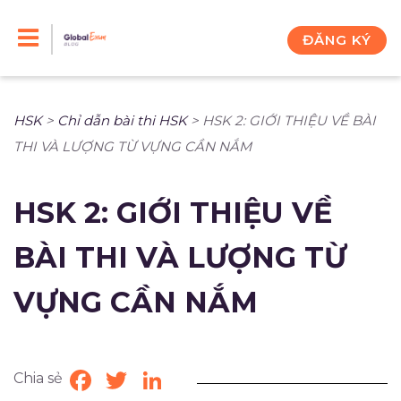
Skip
to
ĐĂNG KÝ
content
HSK
>
Chỉ dẫn bài thi HSK
>
HSK 2: GIỚI THIỆU VỀ BÀI
THI VÀ LƯỢNG TỪ VỰNG CẦN NẮM
HSK 2: GIỚI THIỆU VỀ
BÀI THI VÀ LƯỢNG TỪ
VỰNG CẦN NẮM
Chia sẻ
Facebook
Twitter
LinkedIn