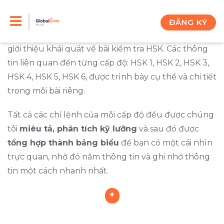
Skip
Trong chuyên mục này, bạn sẽ thấy
tất cả các
thông tin cần biết
về bài kiểm tra HSK, về
các
chỉ
to
ĐĂNG KÝ
lệnh
của bài kiểm tra này. Chúng tôi dành một bài
content
giới thiệu khái quát về bài kiểm tra HSK. Các thông
tin liên quan đến từng cấp độ: HSK 1, HSK 2, HSK 3,
HSK 4, HSK 5, HSK 6, được trình bày cụ thể và chi tiết
trong mỗi bài riêng.
Tất cả các chỉ lệnh của mỗi cấp độ đều được chúng
tôi
miêu tả, phân tích kỹ lưỡng
và sau đó được
tổng hợp thành bảng biểu
để bạn có một cái nhìn
trực quan, nhờ đó nắm thông tin và ghi nhớ thông
tin một cách nhanh nhất.
+