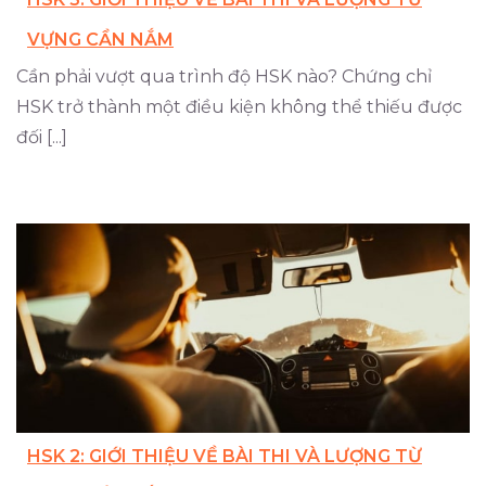
VỰNG CẦN NẮM
Cần phải vượt qua trình độ HSK nào? Chứng chỉ
HSK trở thành một điều kiện không thể thiếu được
đối [...]
HSK 2: GIỚI THIỆU VỀ BÀI THI VÀ LƯỢNG TỪ