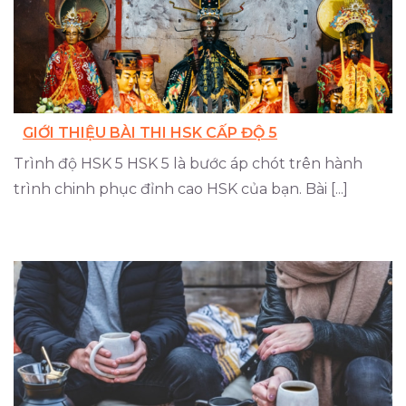
GIỚI THIỆU BÀI THI HSK CẤP ĐỘ 5
Trình độ HSK 5 HSK 5 là bước áp chót trên hành
trình chinh phục đỉnh cao HSK của bạn. Bài [...]