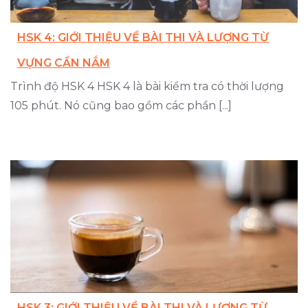
HSK 4: GIỚI THIỆU VỀ BÀI THI VÀ LƯỢNG TỪ
VỰNG CẦN NẮM
Trình độ HSK 4 HSK 4 là bài kiểm tra có thời lượng
105 phút. Nó cũng bao gồm các phần [...]
HSK 3: GIỚI THIỆU VỀ BÀI THI VÀ LƯỢNG TỪ