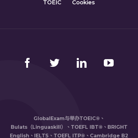
TOEIC
Cookies
Facebook
Twitter
LinkedIn
YouTube
GlobalExam与举办TOEIC®、
Bulats（Linguaskill）、TOEFL IBT®、BRIGHT
English、IELTS、TOEFL ITP®、Cambridge B2