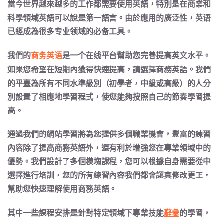
當今世界越來越多的工作都需要使用英語，特別是
在商業和
科學領域英語可以說是第一語言
。由於應用的廣泛性，英语
已經成為很多专业领域的必备工具。
我們的
商务英语
是一个在线平台幫助您完善提高英文水平
。
如果您希望在短期內獲得快速提高，請選擇商務英語。我們
的平臺為所有不同水準級別（初學者，中級或高級）的人分
別設置了相應地學習程式，使您能夠按照自己的節奏學習提
高。
通過我們的網站學習將為您提供多個職業機會，豐富的練習
內容除了提高
商務英語
外，還有利於增強您在專業領域中的
優勢。我們設計了
多個模塊課程
，
您可以根據自身需要從中
選擇進行培訓
，您的所有練習內容我們都會認真修改更正，
幫助您快速理解使用商務英語。
其中一些課程安排是針對特定領域下專業技能
辭彙
的學習，