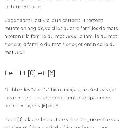
Le tour est joué.
Cependant il est vrai que certains H restent
muets en anglais, voici les quatre familles de mots
à retenir: la famille du mot
hour
, la famille du mot
honest,
la famille du mot
honor
, et enfin celle du
mot
heir
.
Le TH [θ] et [ð]
Oubliez les “s” et “z” bien français, ce n’est pas ça !
Les mots en -th- se prononcent principalement
de deux façons: [θ] et [ð]
Pour [θ], placez le bout de votre langue entre vos
incisives et faites sortir de l’air sans bouger vos