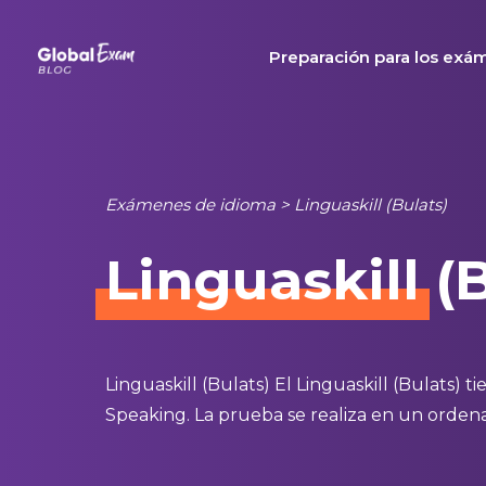
Skip
to
Preparación para los exá
content
Exámenes de idioma
>
Linguaskill (Bulats)
Linguaskill
(B
Linguaskill (Bulats) El Linguaskill (Bulats) t
Speaking. La prueba se realiza en un ordena