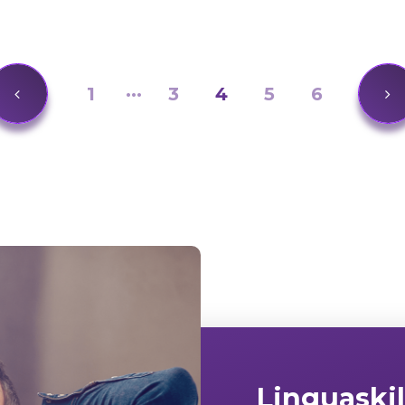
1
···
3
4
5
6
Linguaskil