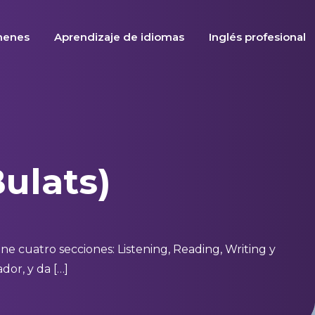
menes
Aprendizaje de idiomas
Inglés profesional
ulats)
iene cuatro secciones: Listening, Reading, Writing y
dor, y da […]