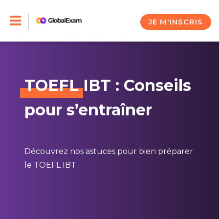
Skip
to
JE M'INSCRIS
content
TOEFL
IBT : Conseils
pour s’entraîner
Découvrez nos astuces pour bien préparer
le TOEFL IBT