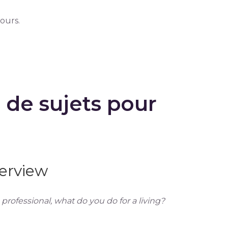
cours.
de sujets pour
terview
 professional, what do you do for a living?