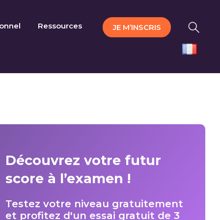
ionnel
Ressources
JE M’INSCRIS
Découvrez votre futur
score à l’examen !
Testez votre niveau gratuitement
et profitez d'un essai gratuit de 3