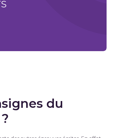
TS
nsignes du
 ?