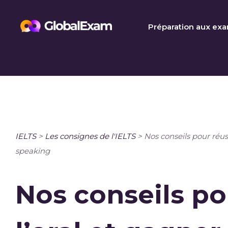
Skip
to
Préparation aux ex
content
IELTS
>
Les consignes de l'IELTS
>
Nos conseils pour réuss
speaking
Nos conseils po