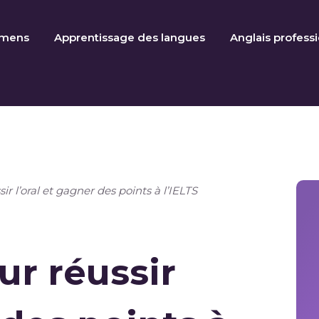
amens
Apprentissage des langues
Anglais profess
ir l’oral et gagner des points à l’IELTS
ur réussir