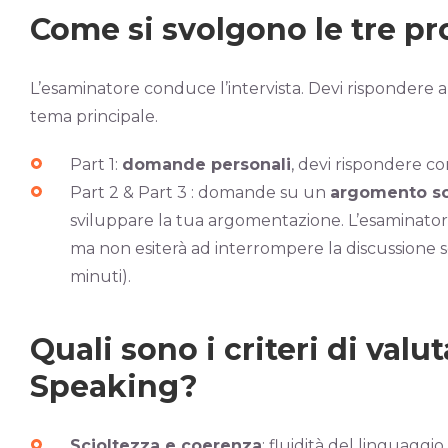
Come si svolgono le tre pr
L’esaminatore conduce l’intervista. Devi rispondere 
tema principale.
Part 1:
domande personali
, devi rispondere con
Part 2 & Part 3 : domande su un
argomento sc
sviluppare la tua argomentazione. L’esaminatore
ma non esiterà ad interrompere la discussione s
minuti).
Quali sono i criteri di valu
Speaking?
Scioltezza e coerenza
: fluidità del linguaggi