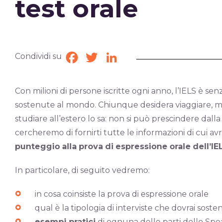
test orale
Condividi su
Facebook
Twitter
LinkedIn
Con milioni di persone iscritte ogni anno, l’IELS è sen
sostenute al mondo. Chiunque desidera viaggiare, mi
studiare all’estero lo sa: non si può prescindere dall
cercheremo di fornirti tutte le informazioni di cui av
punteggio
alla
prova
di
espressione
orale
dell’IE
In particolare, di seguito vedremo:
in cosa coinsiste la prova di espressione orale
qual è la tipologia di interviste che dovrai soste
esempi pratici
di ognuna delle parti dello Spe