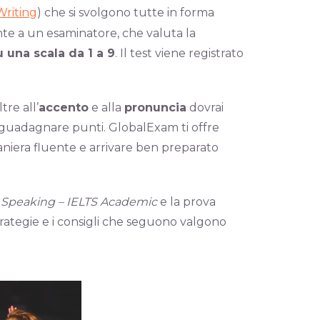
Writing
) che si svolgono tutte in forma
ronte a un esaminatore, che valuta la
u una scala da 1 a 9
. Il test viene registrato
re all’
accento
e alla
pronuncia
dovrai
 guadagnare punti. GlobalExam ti offre
maniera fluente e arrivare ben preparato
a
Speaking – IELTS Academic
e la prova
 strategie e i consigli che seguono valgono