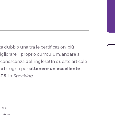
za dubbio una tra le certificazioni più
gliorare il proprio currculum, andare a
a conoscenza dell’inglese! In questo articolo
rai bisogno per
ottenere
un
eccellente
LTS
, lo
Speaking
.
nere
aking