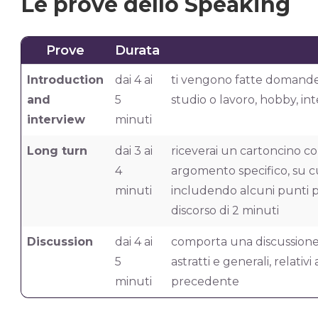
Le prove dello Speaking
Prove
Durata
Introduction
dai 4 ai
ti vengono fatte domande 
and
5
studio o lavoro, hobby, int
interview
minuti
Long turn
dai 3 ai
riceverai un cartoncino 
4
argomento specifico, su cu
minuti
includendo alcuni punti p
discorso di 2 minuti
Discussion
dai 4 ai
comporta una discussione
5
astratti e generali, relati
minuti
precedente