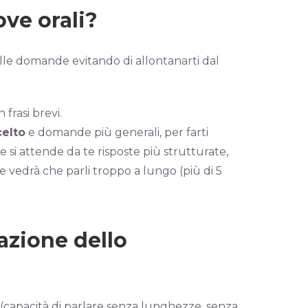
ove orali?
alle domande evitando di allontanarti dal
 frasi brevi.
elto
e domande più generali, per farti
 si attende da te risposte più strutturate,
e vedrà che parli troppo a lungo (più di 5
tazione dello
o (capacità di parlare senza lunghezze, senza