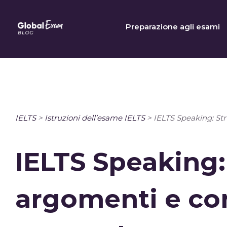
Skip
to
Preparazione agli esami
content
IELTS
>
Istruzioni dell’esame IELTS
>
IELTS Speaking: Stru
IELTS Speaking:
argomenti e cons