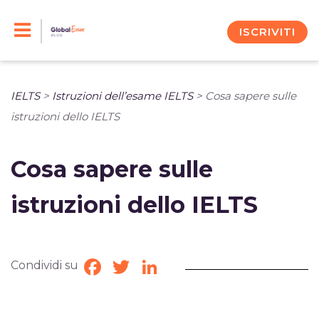
Skip
to
ISCRIVITI
content
IELTS
>
Istruzioni dell’esame IELTS
>
Cosa sapere sulle
istruzioni dello IELTS
Cosa sapere sulle
istruzioni dello IELTS
Condividi su
Facebook
Twitter
LinkedIn