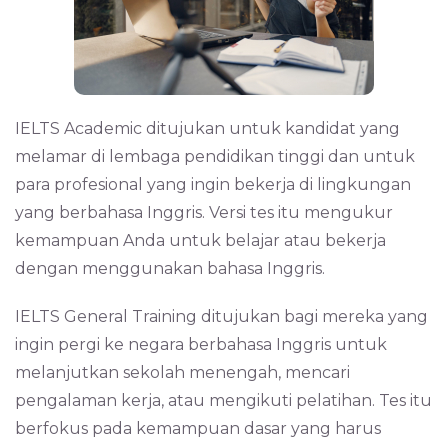
IELTS Academic ditujukan untuk kandidat yang
melamar di lembaga pendidikan tinggi dan untuk
para profesional yang ingin bekerja di lingkungan
yang berbahasa Inggris. Versi tes itu mengukur
kemampuan Anda untuk belajar atau bekerja
dengan menggunakan bahasa Inggris.
IELTS General Training ditujukan bagi mereka yang
ingin pergi ke negara berbahasa Inggris untuk
melanjutkan sekolah menengah, mencari
pengalaman kerja, atau mengikuti pelatihan. Tes itu
berfokus pada kemampuan dasar yang harus