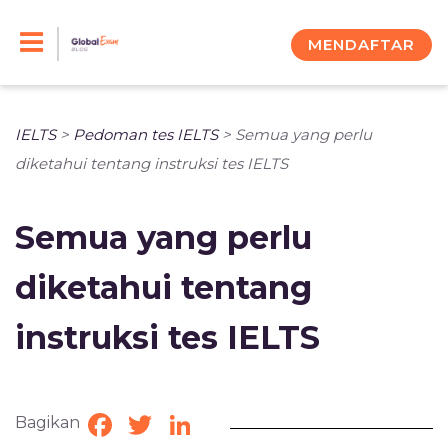
Skip
to
MENDAFTAR
content
IELTS
>
Pedoman tes IELTS
>
Semua yang perlu
diketahui tentang instruksi tes IELTS
Semua yang perlu
diketahui tentang
instruksi tes IELTS
Bagikan
Facebook
Twitter
LinkedIn