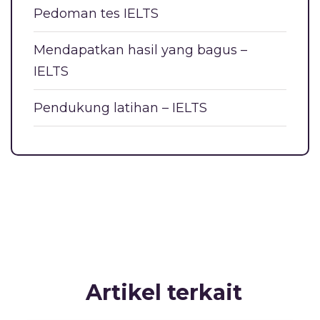
Pedoman tes IELTS
Mendapatkan hasil yang bagus –
IELTS
Pendukung latihan – IELTS
Artikel terkait