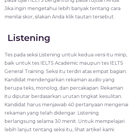
pada ujian IELTS bergantung pada tujuan Anda.
Jika ingin mengetahui lebih banyak tentang cara
menilai skor, silakan Anda klik tautan tersebut.
Listening
Tes pada seksi Listening untuk kedua versi itu mirip,
baik untuk tes IELTS Academic maupun tes IELTS
General Training. Seksi itu terdiri atas empat bagian.
Kandidat mendengarkan rekaman audio yang
berupa teks, monolog, dan percakapan. Rekaman
itu diputar berdasarkan urutan tingkat kesulitan.
Kandidat harus menjawab 40 pertanyaan mengenai
rekaman yang telah didengar. Listening
berlangsung selama 30 menit. Untuk mempelajari
lebih lanjut tentang seksi itu, lihat artikel kami: