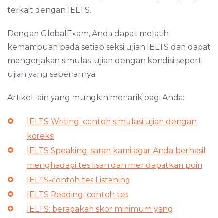
terkait dengan IELTS.
Dengan GlobalExam, Anda dapat melatih
kemampuan pada setiap seksi ujian IELTS dan dapat
mengerjakan simulasi ujian dengan kondisi seperti
ujian yang sebenarnya.
Artikel lain yang mungkin menarik bagi Anda:
IELTS Writing: contoh simulasi ujian dengan
koreksi
IELTS Speaking: saran kami agar Anda berhasil
menghadapi tes lisan dan mendapatkan poin
IELTS-contoh tes Listening
IELTS Reading: contoh tes
IELTS: berapakah skor minimum yang