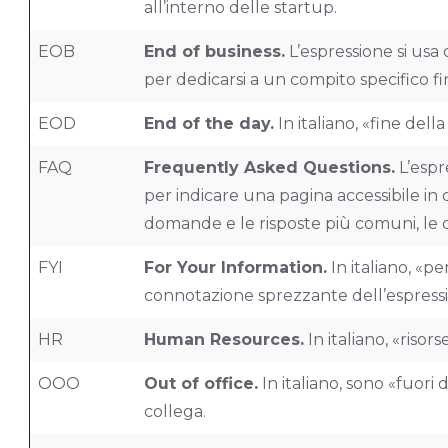
all’interno delle startup.
EOB
End of business.
L’espressione si usa 
per dedicarsi a un compito specifico fin
EOD
End of the day.
In italiano, «fine della
FAQ
Frequently Asked Questions.
L’espr
per indicare una pagina accessibile in
domande e le risposte più comuni, le
FYI
For Your Information.
In italiano, «p
connotazione sprezzante dell’espressio
HR
Human Resources.
In italiano, «riso
OOO
Out of office.
In italiano, sono «fuori d
collega.