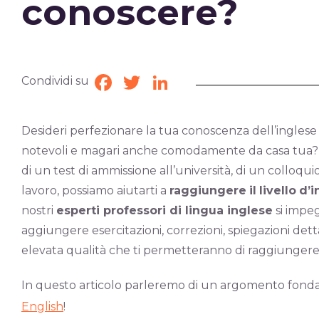
conoscere?
Condividi su
Facebook
Twitter
LinkedIn
Desideri perfezionare la tua conoscenza dell’inglese s
notevoli e magari anche comodamente da casa tua? Che
di un test di ammissione all’università, di un colloq
lavoro, possiamo aiutarti a
raggiungere
il
livello
d’i
nostri
esperti professori di lingua inglese
si impe
aggiungere esercitazioni, correzioni, spiegazioni detta
elevata qualità che ti permetteranno di raggiungere gli
In questo articolo parleremo di un argomento fonda
English
!