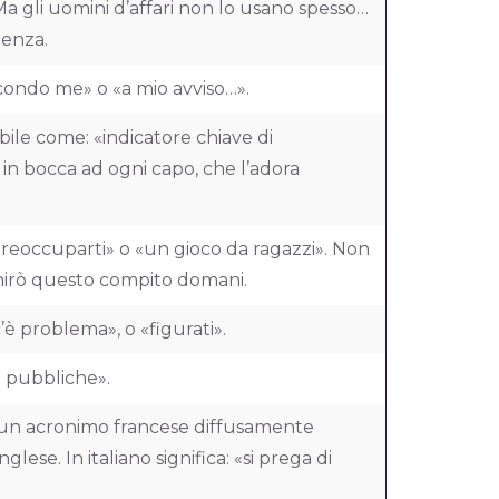
 Ma gli uomini d’affari non lo usano spesso…
tenza.
condo me» o «a mio avviso…».
ile come: «indicatore chiave di
in bocca ad ogni capo, che l’adora
eoccuparti» o «un gioco da ragazzi». Non
inirò questo compito domani.
è problema», o «figurati».
ni pubbliche».
i un acronimo francese diffusamente
nglese. In italiano significa: «si prega di