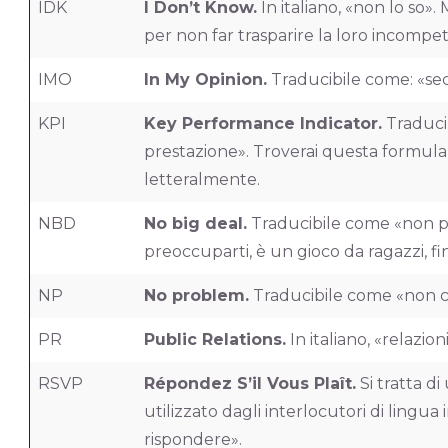
IDK
I Don’t Know.
In italiano, «non lo so».
per non far trasparire la loro incompe
IMO
In My Opinion.
Traducibile come: «se
KPI
Key Performance Indicator.
Traducib
prestazione». Troverai questa formula 
letteralmente.
NBD
No big deal.
Traducibile come «non pr
preoccuparti, è un gioco da ragazzi, f
NP
No problem.
Traducibile come «non c’
PR
Public Relations.
In italiano, «relazio
RSVP
Répondez S’il Vous Plaît.
Si tratta d
utilizzato dagli interlocutori di lingua i
rispondere».