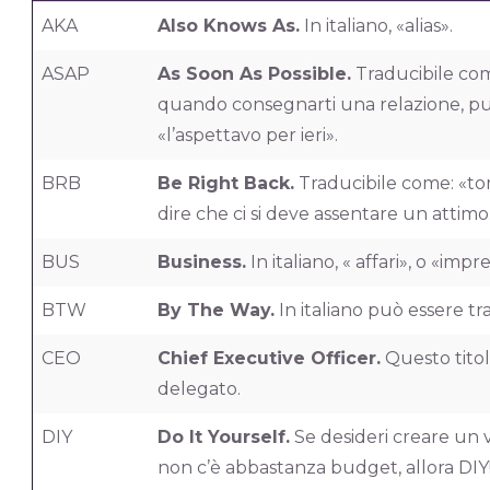
AKA
Also Knows As.
In italiano, «alias».
ASAP
As Soon As Possible.
Traducibile com
quando consegnarti una relazione, pu
«l’aspettavo per ieri».
BRB
Be Right Back.
Traducibile come: «tor
dire che ci si deve assentare un attimo
BUS
Business.
In italiano, « affari», o «impr
BTW
By The Way.
In italiano può essere tr
CEO
Chief Executive Officer.
Questo titol
delegato.
DIY
Do It Yourself.
Se desideri creare un 
non c’è abbastanza budget, allora DIY