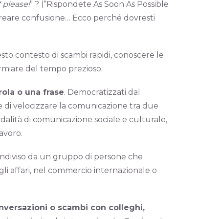
 please!
” ? (“Rispondete As Soon As Possible
ò creare confusione… Ecco perché dovresti
to contesto di scambi rapidi, conoscere le
armiare del tempo prezioso.
ola o una frase
. Democratizzati dal
e di velocizzare la comunicazione tra due
alità di comunicazione sociale e culturale,
avoro.
ondiviso da un gruppo di persone che
li affari, nel commercio internazionale o
nversazioni o scambi con colleghi,