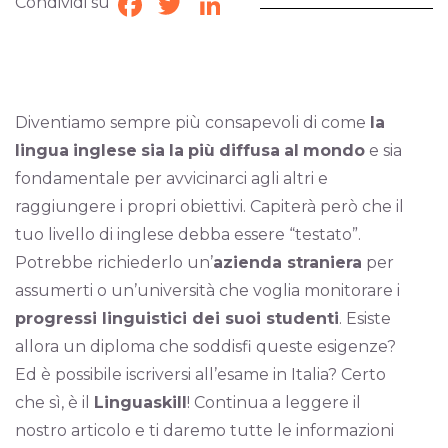
Condividi su
Facebook
Twitter
LinkedIn
Diventiamo sempre più consapevoli di come
la
lingua
inglese
sia
la
più
diffusa
al
mondo
e sia
fondamentale per avvicinarci agli altri e
raggiungere i propri obiettivi. Capiterà però che il
tuo livello di inglese debba essere “testato”.
Potrebbe richiederlo un’
azienda straniera
per
assumerti o un’università che voglia monitorare i
progressi linguistici dei suoi studenti
. Esiste
allora un diploma che soddisfi queste esigenze?
Ed è possibile iscriversi all’esame in Italia? Certo
che sì, è il
Linguaskill
! Continua a leggere il
nostro articolo e ti daremo tutte le informazioni