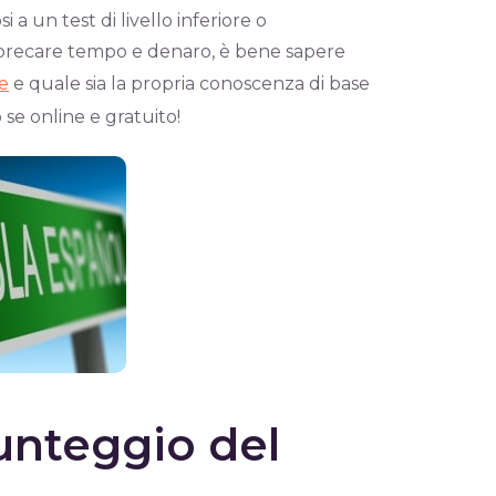
a un test di livello inferiore o
i sprecare tempo e denaro, è bene sapere
me
e quale sia la propria conoscenza di base
 se online e gratuito!
punteggio del