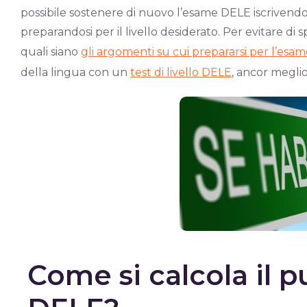
possibile sostenere di nuovo l’esame DELE iscrivendosi 
preparandosi per il livello desiderato. Per evitare d
quali siano
gli argomenti su cui prepararsi per l’esa
della lingua con un
test di livello DELE
, ancor meglio
Come si calcola il 