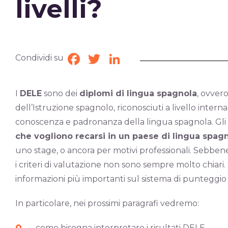
livelli?
Condividi su
Facebook
Twitter
LinkedIn
I
DELE
sono dei
diplomi di lingua spagnola
, ovvero
dell’Istruzione spagnolo, riconosciuti a livello internaz
conoscenza e padronanza della lingua spagnola. Gli
che vogliono recarsi in un paese di lingua spag
uno stage, o ancora per motivi professionali. Sebbene
i criteri di valutazione non sono sempre molto chiari. 
informazioni più importanti sul sistema di punteggio
In particolare, nei prossimi paragrafi vedremo:
come bisogna interpretare i risultati DELE