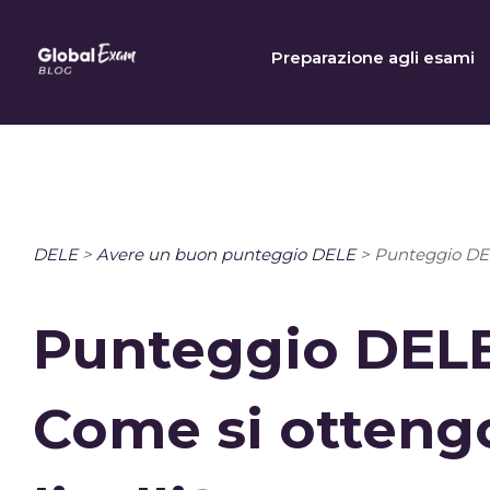
Skip
to
Preparazione agli esami
content
DELE
>
Avere un buon punteggio DELE
>
Punteggio DELE
Punteggio DELE:
Come si otteng