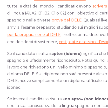
tutte le città del mondo. I candidati devono
iscriver
di lingua (A1, A2, B1, B2, C1 o C2) con l’obiettivo di ce
spagnolo nelle diverse
prove del DELE
. Qualsiasi li
arrivi all’esame preparato, studiando sui migliori supp
per la preparazione al DELE
. Inoltre, prima di iscrive
che deciderai di sostenere,
costi, date e sessioni d’es
Se il candidato risulta
«apto» (idoneo)
significa che 
spagnolo è ufficialmente riconosciuto. Potrà quindi, 
lavoro che richiedono un livello minimo di spagnolo,
diploma DELE. Sul diploma non sarà presente alcun 
DELE, riceve semplicemente un diploma ufficiale su cui
idoneo.
Se invece il candidato risulta
«no apto» (non idone
che la sua conoscenza della lingua spagnola non corr