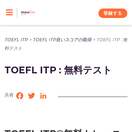
Skip
to
登録する
content
TOEFL ITP
>
TOEFL ITP良いスコアの取得
>
TOEFL ITP : 無
料テスト
TOEFL ITP : 無料テスト
共有
Facebook
Twitter
LinkedIn