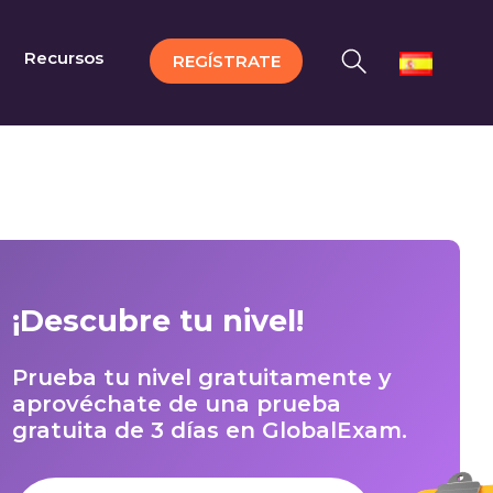
Recursos
REGÍSTRATE
¡Descubre tu nivel!
Prueba tu nivel gratuitamente y
aprovéchate de una prueba
gratuita de 3 días en GlobalExam.