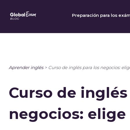
Skip
to
Preparación para los exá
content
Aprender inglés
>
Curso de inglés para los negocios: el
Curso de inglés
negocios: elige