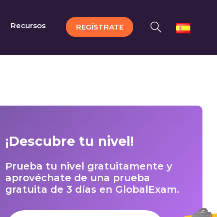
Recursos
REGÍSTRATE
¡Descubre tu nivel!
Prueba tu nivel gratuitamente y
aprovéchate de una prueba
gratuita de 3 días en GlobalExam.