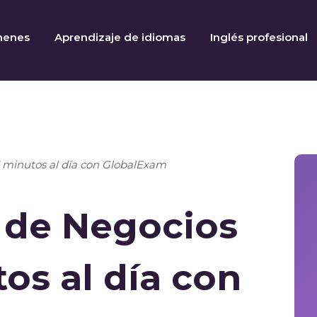
menes
Aprendizaje de idiomas
Inglés profesional
15 minutos al día con GlobalExam
s de Negocios
tos al día con