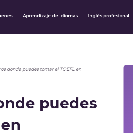
menes
Aprendizaje de idiomas
Inglés profesional
tros donde puedes tomar el TOEFL en
donde puedes
 en