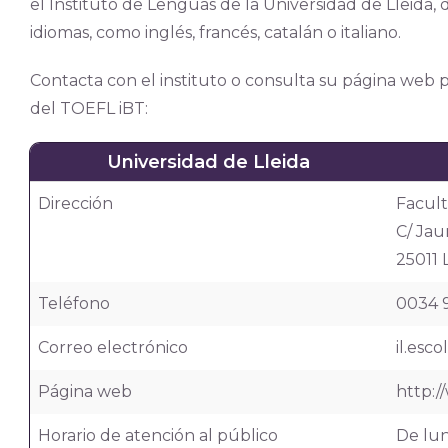
el Instituto de Lenguas de la Universidad de Lleida,
idiomas, como inglés, francés, catalán o italiano.
Contacta con el instituto o consulta su página web p
del TOEFL iBT:
Universidad de Lleida
Dirección
Facul
C/ Jau
25011 
Teléfono
0034 
Correo electrónico
il.esc
Página web
http:/
Horario de atención al público
De lun