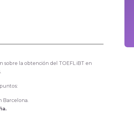
ón sobre la obtención del TOEFL iBT en
.
 puntos:
n Barcelona.
ña.