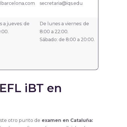
lbarcelona.com
secretaria@iqs.edu
 a jueves: de
De lunes a viernes: de
9:00.
8:00 a 22:00.
Sábado: de 8:00 a 20:00.
EFL iBT en
iste otro punto de
examen en Cataluña: