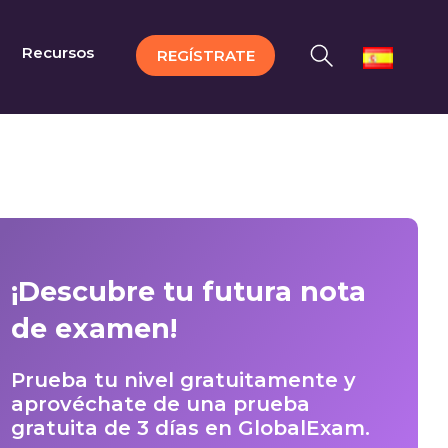
Recursos
REGÍSTRATE
¡Descubre tu futura nota
de examen!
Prueba tu nivel gratuitamente y
aprovéchate de una prueba
gratuita de 3 días en GlobalExam.