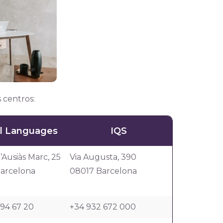
 centros:
l Languages
IQS
’Ausiàs Marc, 25
Via Augusta, 390
arcelona
08017 Barcelona
 94 67 20
+34 932 672 000