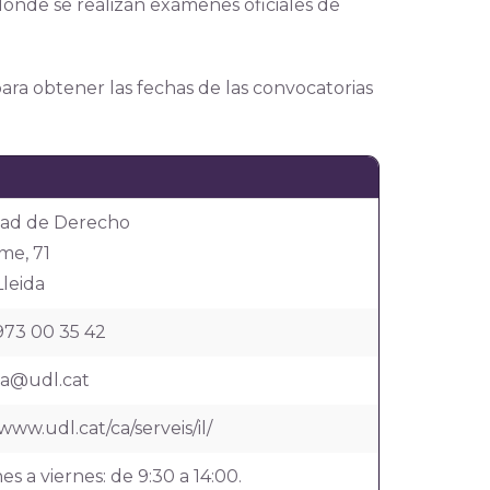
 donde se realizan exámenes oficiales de
ara obtener las fechas de las convocatorias
tad de Derecho
me, 71
Lleida
973 00 35 42
ola@udl.cat
/www.udl.cat/ca/serveis/il/
es a viernes: de 9:30 a 14:00.