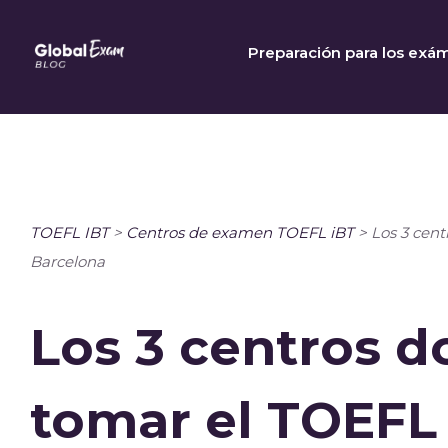
Skip
to
Preparación para los exá
content
TOEFL IBT
>
Centros de examen TOEFL iBT
>
Los 3 cen
Barcelona
Los 3 centros 
tomar el TOEFL