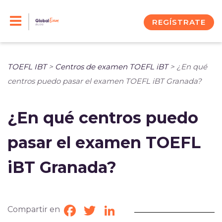
Skip
to
REGÍSTRATE
content
TOEFL IBT
>
Centros de examen TOEFL iBT
>
¿En qué
centros puedo pasar el examen TOEFL iBT Granada?
¿En qué centros puedo
pasar el examen TOEFL
iBT Granada?
Compartir en
Facebook
Twitter
LinkedIn