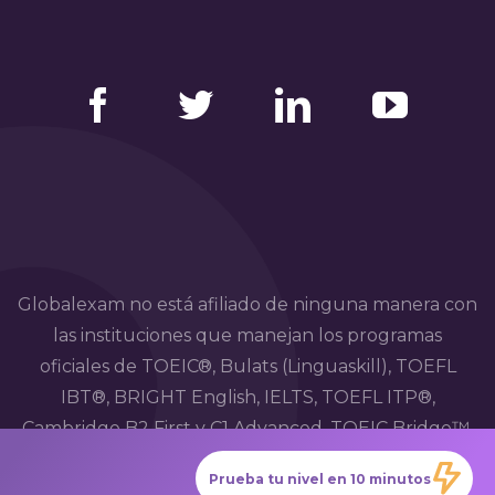
Facebook
Twitter
LinkedIn
YouTube
Globalexam no está afiliado de ninguna manera con
las instituciones que manejan los programas
oficiales de TOEIC®, Bulats (Linguaskill), TOEFL
IBT®, BRIGHT English, IELTS, TOEFL ITP®,
Cambridge B2 First y C1 Advanced, TOEIC Bridge™,
HSK®, BRIGHT Español, DELE, DELF, TCF, BRIGHT
Prueba tu nivel en 10 minutos
Deutsch y WiDaF.