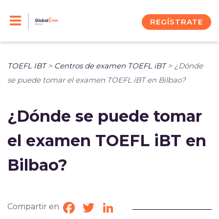
Skip
to
REGÍSTRATE
content
TOEFL IBT
>
Centros de examen TOEFL iBT
>
¿Dónde
se puede tomar el examen TOEFL iBT en Bilbao?
¿Dónde se puede tomar
el examen TOEFL iBT en
Bilbao?
Compartir en
Facebook
Twitter
LinkedIn