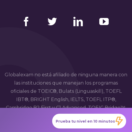
Facebook
Twitter
LinkedIn
YouTube
Globalexam no está afiliado de ninguna manera con
las instituciones que manejan los programas
oficiales de TOEIC®, Bulats (Linguaskill), TOEFL
IBT®, BRIGHT English, IELTS, TOEFL ITP®,
Cambridge B2 First y C1 Advanced, TOEIC Bridge™,
HSK®, BRIGHT Español, DELE, DELF, TCF, BRIGHT
Prueba tu nivel en 10 minutos
Deutsch y WiDaF.