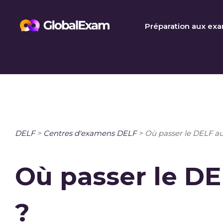
Skip
to
Préparation aux ex
content
DELF
>
Centres d'examens DELF
>
Où passer le DELF a
Où passer le D
?