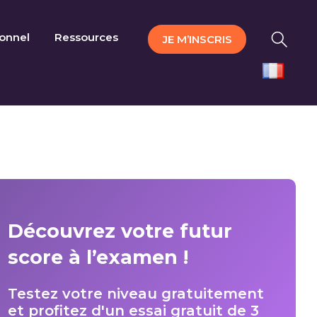
ionnel
Ressources
JE M’INSCRIS
Découvrez votre futur
score à l’examen !
Testez votre niveau gratuitement
et profitez d'un essai gratuit de 3