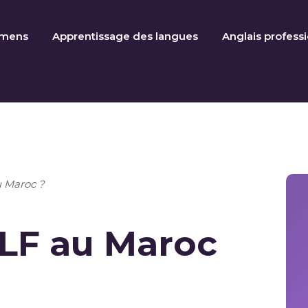
amens
Apprentissage des langues
Anglais profess
u Maroc ?
ELF au Maroc