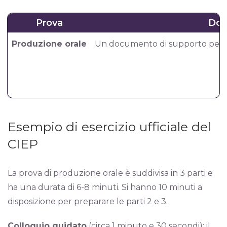
Prova
Doc
Produzione orale
Un documento di supporto per il 
Esempio di esercizio ufficiale del
CIEP
La prova di produzione orale è suddivisa in 3 parti e
ha una durata di 6-8 minuti. Si hanno 10 minuti a
disposizione per preparare le parti 2 e 3.
Colloquio guidato
(circa 1 minuto e 30 secondi): il