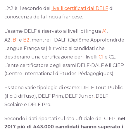
L’A2 è il secondo dei
livelli certificati dal DELF
di
conoscenza della lingua francese.
L’esame DELF è riservato ai livelli di lingua
A1
,
A2,
B1
e
B2
, mentre il DALF (Diplôme Approfondi de
Langue Française) è rivolto ai candidati che
desiderano una certificazione per i livelli
C1
e C2.
L’ente certificatore degli esami DELF-DALF è il CIEP
(Centre International d’Etudes Pédagogiques).
Esistono varie tipologie di esame: DELF Tout Public
(il più diffuso), DELF Prim, DELF Junior
,
DELF
Scolaire e DELF Pro.
Secondo i dati riportati sul sito ufficiale del CIEP,
nel
2017 più di 443.000 candidati hanno superato i