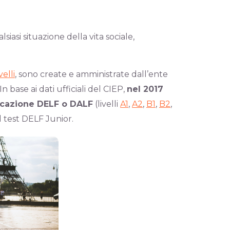
iasi situazione della vita sociale,
velli
, sono create e amministrate dall’ente
 In base ai dati ufficiali del CIEP,
nel 2017
ficazione DELF o DALF
(livelli
A1
,
A2
,
B1
,
B2
,
l test DELF Junior.