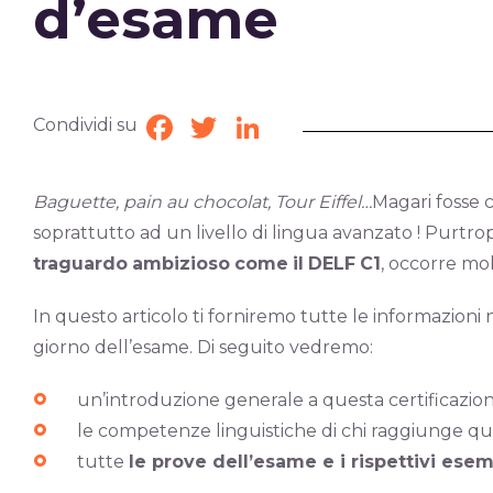
d’esame
Condividi su
Facebook
Twitter
LinkedIn
Baguette, pain au chocolat, Tour Eiffel…
Magari fosse c
soprattutto ad un livello di lingua avanzato ! Purtrop
traguardo
ambizioso
come
il
DELF
C1
, occorre mol
In questo articolo ti forniremo tutte le informazioni 
giorno dell’esame. Di seguito vedremo:
un’introduzione generale a questa certificazio
le competenze linguistiche di chi raggiunge que
tutte
le prove dell’esame e i rispettivi ese