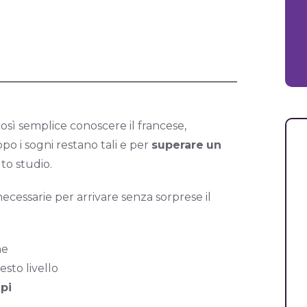
osì semplice conoscere il francese,
po i sogni restano tali e per
superare
un
to studio.
necessarie per arrivare senza sorprese il
ne
sto livello
mpi