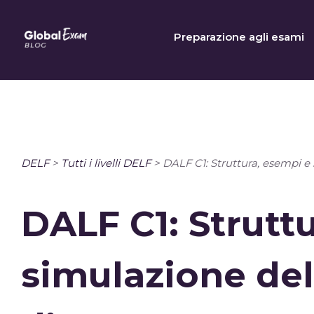
Skip
to
Preparazione agli esami
content
DELF
>
Tutti i livelli DELF
>
DALF C1: Struttura, esempi e
DALF C1: Strutt
simulazione del