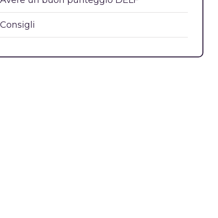
Avere un buon punteggio DELF
Consigli