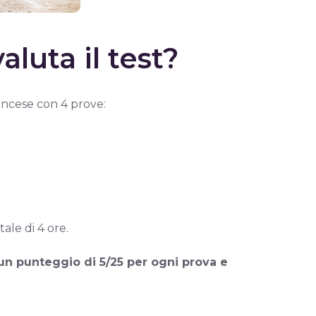
luta il test?
rancese con 4 prove:
ale di 4 ore.
un punteggio di 5/25 per ogni prova e