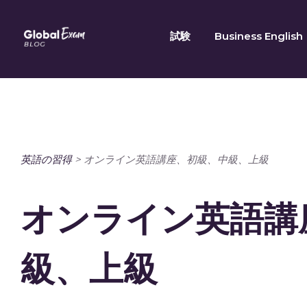
Skip
to
試験
Business English
content
英語の習得
>
オンライン英語講座、初級、中級、上級
オンライン英語講
級、上級