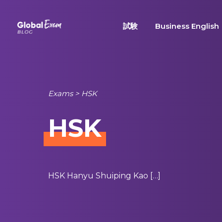
Skip
to
試験
Business English
content
Exams
>
HSK
HSK
HSK Hanyu Shuiping Kao […]