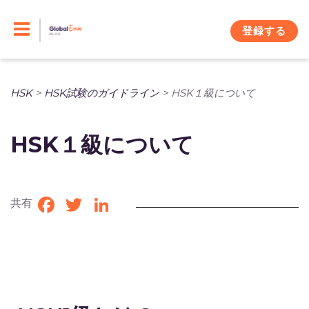
Skip
to
登録する
content
HSK
>
HSK試験のガイドライン
>
HSK１級について
HSK１級について
共有
Facebook
Twitter
LinkedIn