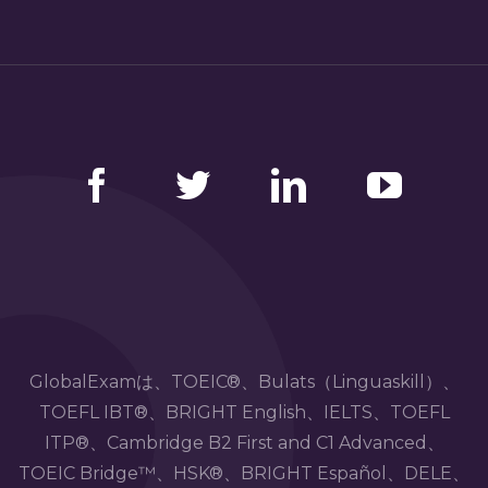
Facebook
Twitter
LinkedIn
YouTube
GlobalExamは、TOEIC®、Bulats（Linguaskill）、
TOEFL IBT®、BRIGHT English、IELTS、TOEFL
ITP®、Cambridge B2 First and C1 Advanced、
TOEIC Bridge™、HSK®、BRIGHT Español、DELE、