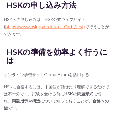
HSKの申し込み方法
HSKへの申し込みは、HSK公式ウェブサイト
(
https://www.hskj.jp/order/testCarts/test)
で行うことが
できます。
HSKの準備を効率よく行うに
は
オンライン学習サイトGlobalExamを活用する
HSKに合格するには、中国語が話せたり理解できるだけで
は不十分です。試験を受ける前に
HSKの問題形式
に慣
れ、
問題指示
や
構造
について知っておくことが、
合格への
鍵
です。